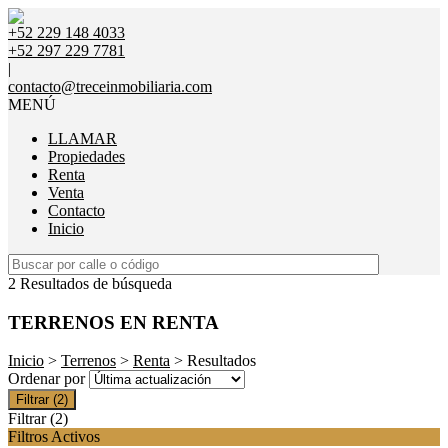
+52 229 148 4033
+52 297 229 7781
|
contacto@treceinmobiliaria.com
MENÚ
LLAMAR
Propiedades
Renta
Venta
Contacto
Inicio
2 Resultados de búsqueda
TERRENOS EN RENTA
Inicio
>
Terrenos
>
Renta
> Resultados
Ordenar por
Filtrar
(2)
Filtrar
(2)
Filtros Activos