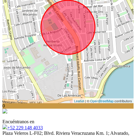
Leaflet
| ©
OpenStreetMap
contributors
0
Encuéntranos en
+52 229 148 4033
Plaza Veleros L-F02; Blvd. Riviera Veracruzana Km. 1; Alvarado,