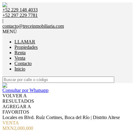
+52 229 148 4033
+52 297 229 7781
|
contacto@treceinmobiliaria.com
MENÚ
LLAMAR
Propiedades
Renta
Venta
Contacto
Inicio
Consultar por Whatsapp
VOLVER A
RESULTADOS
AGREGAR A
FAVORITOS
Locales en Blvd. Ruíz Cortines, Boca del Río | Distrito Altese
VENTA
MXN2,000,000