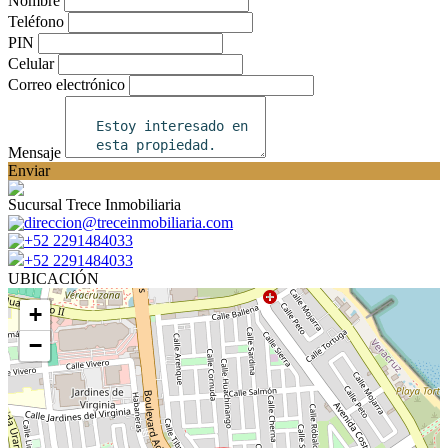
Nombre
Teléfono
PIN
Celular
Correo electrónico
Mensaje
Enviar
Sucursal Trece Inmobiliaria
direccion@treceinmobiliaria.com
+52 2291484033
+52 2291484033
UBICACIÓN
+
−