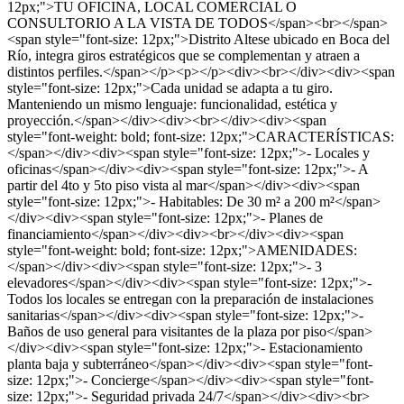
12px;">TU OFICINA, LOCAL COMERCIAL O
CONSULTORIO A LA VISTA DE TODOS</span><br></span>
<span style="font-size: 12px;">Distrito Altese ubicado en Boca del
Río, integra giros estratégicos que se complementan y atraen a
distintos perfiles.</span></p><p></p><div><br></div><div><span
style="font-size: 12px;">Cada unidad se adapta a tu giro.
Manteniendo un mismo lenguaje: funcionalidad, estética y
proyección.</span></div><div><br></div><div><span
style="font-weight: bold; font-size: 12px;">CARACTERÍSTICAS:
</span></div><div><span style="font-size: 12px;">- Locales y
oficinas</span></div><div><span style="font-size: 12px;">- A
partir del 4to y 5to piso vista al mar</span></div><div><span
style="font-size: 12px;">- Habitables: De 30 m² a 200 m²</span>
</div><div><span style="font-size: 12px;">- Planes de
financiamiento</span></div><div><br></div><div><span
style="font-weight: bold; font-size: 12px;">AMENIDADES:
</span></div><div><span style="font-size: 12px;">- 3
elevadores</span></div><div><span style="font-size: 12px;">-
Todos los locales se entregan con la preparación de instalaciones
sanitarias</span></div><div><span style="font-size: 12px;">-
Baños de uso general para visitantes de la plaza por piso</span>
</div><div><span style="font-size: 12px;">- Estacionamiento
planta baja y subterráneo</span></div><div><span style="font-
size: 12px;">- Concierge</span></div><div><span style="font-
size: 12px;">- Seguridad privada 24/7</span></div><div><br>